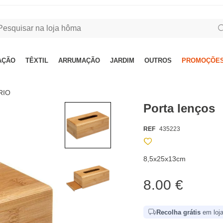
AÇÃO
TÊXTIL
ARRUMAÇÃO
JARDIM
OUTROS
PROMOÇÕES
RIO
Porta lenços
REF
435223
8,5x25x13cm
8.00 €
Recolha grátis
em loja