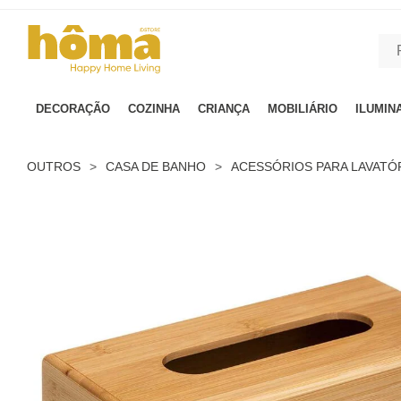
GTM-MFRK69Z true
DECORAÇÃO
COZINHA
CRIANÇA
MOBILIÁRIO
ILUMIN
OUTROS
>
CASA DE BANHO
>
ACESSÓRIOS PARA LAVATÓ