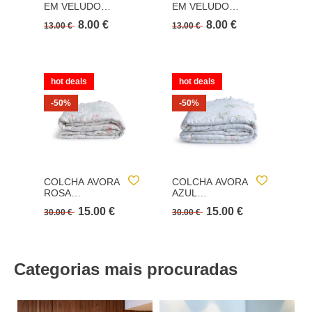
EM VELUDO
EM VELUDO
E
CINZA ESCURO
PRETO 31X31CM
CI
8.00 €
8.00 €
13.00 €
13.00 €
13
hot deals
hot deals
-50%
-50%
COLCHA AVORA
COLCHA AVORA
ROSA
AZUL
220X240CM
220X240CM
15.00 €
15.00 €
30.00 €
30.00 €
Categorias mais procuradas