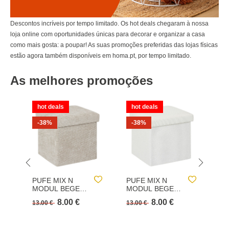
Descontos incríveis por tempo limitado. Os hot deals chegaram à nossa
loja online com oportunidades únicas para decorar e organizar a casa
como mais gosta: a poupar! As suas promoções preferidas das lojas físicas
estão agora também disponíveis em homa.pt, por tempo limitado.
As melhores promoções
hot deals
hot deals
h
-38%
-38%
PUFE MIX N
PUFE MIX N
S
MODUL BEGE
MODUL BEGE
H2
31X31CM
31X31CM
C
8.00 €
8.00 €
13.00 €
13.00 €
59
R