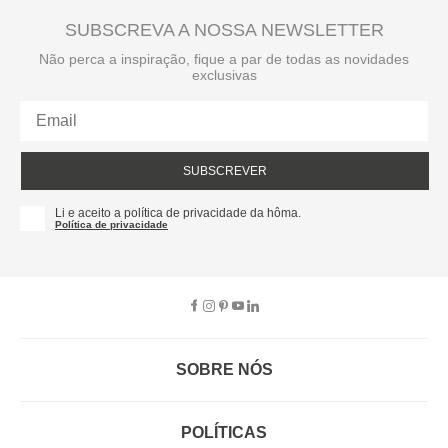
SUBSCREVA A NOSSA NEWSLETTER
Não perca a inspiração, fique a par de todas as novidades
exclusivas
SUBSCREVER
Li e aceito a política de privacidade da hôma.
Política de privacidade
SOBRE NÓS
EMPRESA
RECRUTAMENTO
POLÍTICAS