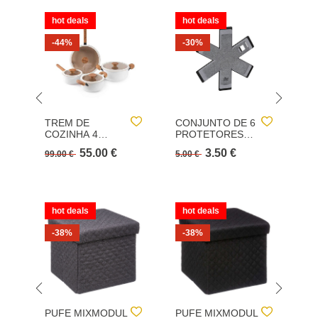
hot deals
hot deals
h
-44%
-30%
TREM DE
CONJUNTO DE 6
C
COZINHA 4
PROTETORES
PÉ
PEÇAS FARM
ANTI RISCOS
E
55.00 €
3.50 €
99.00 €
5.00 €
59
BRANCO
C
hot deals
hot deals
h
-38%
-38%
PUFE MIXMODUL
PUFE MIXMODUL
P