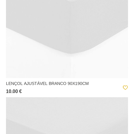
LENÇOL AJUSTÁVEL BRANCO 90X190CM
10.00 €