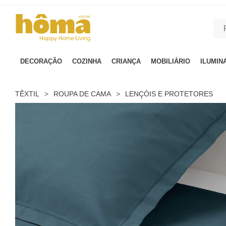
GTM-MFRK69Z true
DECORAÇÃO
COZINHA
CRIANÇA
MOBILIÁRIO
ILUMIN
TÊXTIL
>
ROUPA DE CAMA
>
LENÇÓIS E PROTETORES