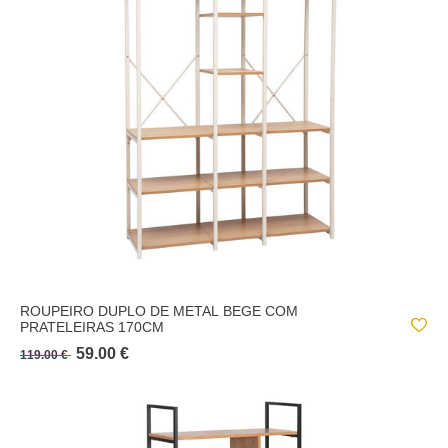
INTISSA
LINY
MIX N'MODUL
MIX N MODUL
MIX NŽMODUL
MIX TASSO
NAT
NOVIA
ROUPEIRO DUPLO DE METAL BEGE COM
TISSA
PRATELEIRAS 170CM
59.00 €
119.00 €