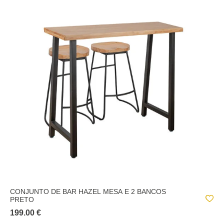
NOMAD
NYAR
OLME DESIGN
ORIENTAL
POESIE À L'ANGLAISE
RITUALITY
ROUNDY
RÚSTICO
SEA VIEW
SLAT
SLOW TIME
CONJUNTO DE BAR HAZEL MESA E 2 BANCOS
PRETO
SOANA
199.00 €