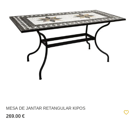
KAFUE
LATTE
MARVAO
MESSINA
MEZIO
MILEO
MIX N'MODUL
MIX N MATCH
MIX N MODUL
MESA DE JANTAR RETANGULAR KIPOS
MOHEA
269.00 €
NARLON
NEORA