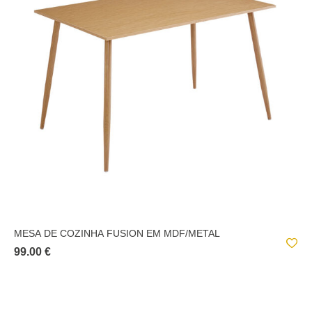
ÉTNICO
FLAIR
FLOW
FRAMY
GÉNÉRIQUE
GLOW
GRANITE
HARPER
HERCYNA
MESA DE COZINHA FUSION EM MDF/METAL
INDUSTRIAL
99.00 €
INUIT DREAMS
JAIKO
JUNA