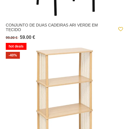
CONJUNTO DE DUAS CADEIRAS ARI VERDE EM
TECIDO
59.00 €
99.00 €
hot deals
-40%