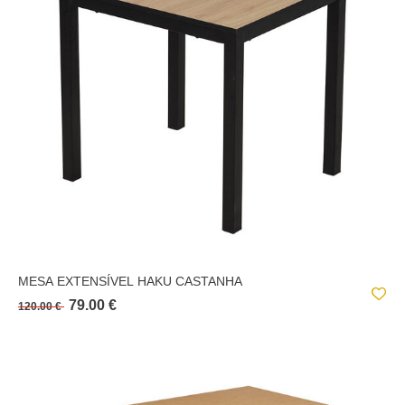
TECIDO
METAIS E SIMILARES;
BIOMBOS
BIVOAK
PELES E SIMILARES;
CAMAS
CASSIE
PLÁSTICOS E SIMILARES;
CHAMLO
ROCHAS E SIMILARES;
CHEVRONS
TECIDOS E SIMILARES;
COME
VIDROS E SIMILARES;
CONTEMPORÂNEO
DELOR
DIANA
MESA EXTENSÍVEL HAKU CASTANHA
DOLI
79.00 €
120.00 €
DOLO
EAT UP
ELKI