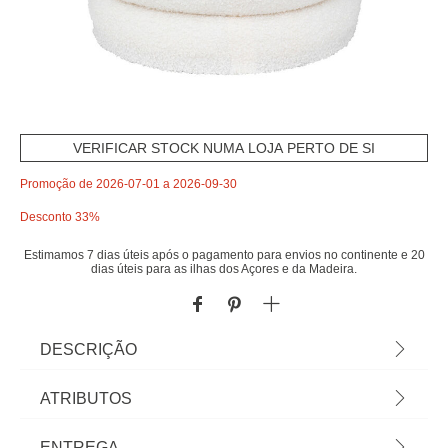
VERIFICAR STOCK NUMA LOJA PERTO DE SI
Promoção de 2026-07-01 a 2026-09-30
Desconto 33%
Estimamos 7 dias úteis após o pagamento para envios no continente e 20
dias úteis para as ilhas dos Açores e da Madeira.
DESCRIÇÃO
Pufe Em Pelo Branco | Conheça os pufes e
ATRIBUTOS
banquetas que temos para si. O mobiliário hôma
foi pensado para Home Happy Living. Os melhores
Material
poliéster
ENTREGA