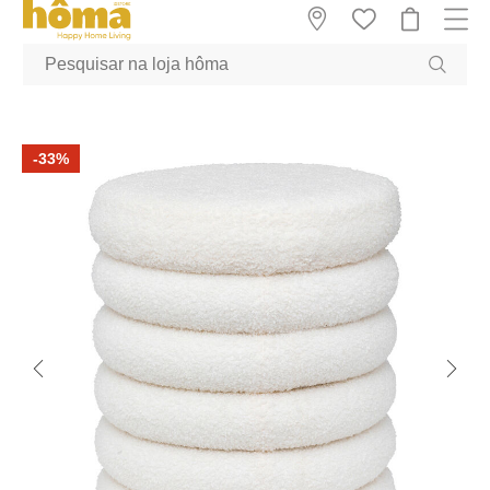
GTM-MFRK69Z true
-33%