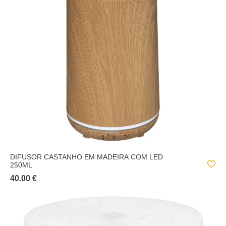
BAUNILHA
METAIS E SIMILARES;
WINTER LIGHT
CITRINO
PLÁSTICOS E SIMILARES;
CÔCO
ROCHAS E SIMILARES;
FRAMBOESA
VIDROS E SIMILARES;
FRUTOS VERMELHOS
FRUTO VERMELHOS
JASMIM
LARANJA
LAVANDA
DIFUSOR CASTANHO EM MADEIRA COM LED
250ML
LIMÃO
40.00 €
MANJERICÃO
MONOI
MORANGO