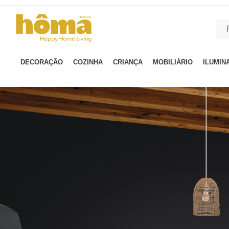
GTM-MFRK69Z true
DECORAÇÃO
COZINHA
CRIANÇA
MOBILIÁRIO
ILUMIN