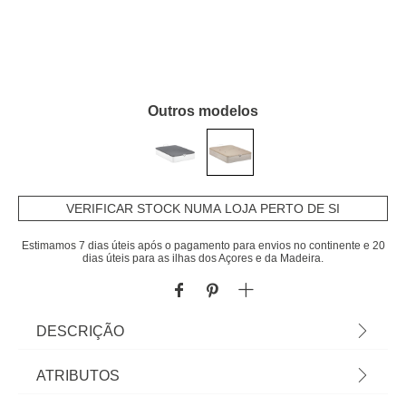
Outros modelos
VERIFICAR STOCK NUMA LOJA PERTO DE SI
Estimamos 7 dias úteis após o pagamento para envios no continente e 20
dias úteis para as ilhas dos Açores e da Madeira.
DESCRIÇÃO
Sommier COMPORTA bege 160x200cm |
ATRIBUTOS
Conheça as cabeceiras de cama e camas que