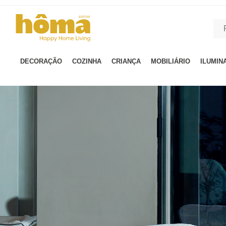
GTM-MFRK69Z true
DECORAÇÃO
COZINHA
CRIANÇA
MOBILIÁRIO
ILUMIN