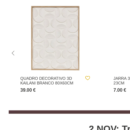
JARRA 3D SKY EM CERÂMICA
CONJUN
23CM
CANA D
7.00 €
3.00 €
2 NOV: Tr