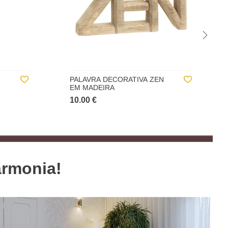
N
GLOBO EM CORTIÇA
20X15CM COM SUPORTE DE
METAL
25.00 €
armonia!