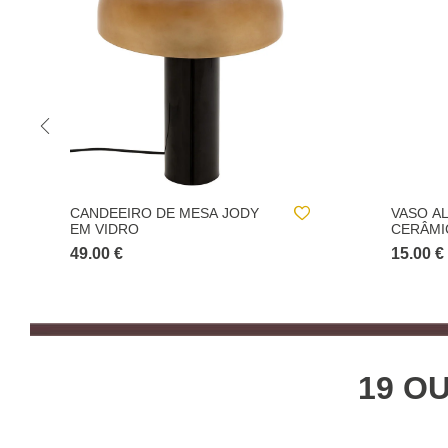
VASO ALTO ARVO EM
CANDEE
CERÂMICA 26CM
PRETO
15.00 €
13.00 €
19 OU