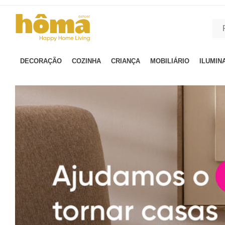
GTM-MFRK69Z true
DECORAÇÃO
COZINHA
CRIANÇA
MOBILIÁRIO
ILUMIN