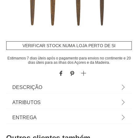
VERIFICAR STOCK NUMA LOJA PERTO DE SI
Estimamos 7 dias úteis após o pagamento para envios no continente e 20
dias úteis para as ilhas dos Açores e da Madeira.
DESCRIÇÃO
Faqueiro Amazonie De 24 Peças Em Inox | Tudo o
ATRIBUTOS
que a sua Mesa precisa está em homa.pt Conheça
a nossa coleção de louças, copos, talheres, bases,
Material
aço inox
ENTREGA
suportes, peças para servir? servir com Happy
Home Living, e tudo vai saber muito melhor! | Cor:
Peso do Produto
1,43
Prazos de entrega:
Prateado, Castanho Escuro | Dimensão:
Outros clientes também