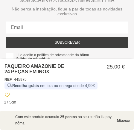
SUBSCREVA A NOSSA NEWSLETTER
Não perca a inspiração, fique a par de todas as novidades
exclusivas
SUBSCREVER
Li e aceito a política de privacidade da hôma.
Política de privacidade
FAQUEIRO AMAZONIE DE
25.00 €
24 PEÇAS EM INOX
REF
445975
Recolha grátis
em loja ou entrega desde 4,99€
27,5cm
SOBRE NÓS
Com este produto acumula
25 pontos
no seu cartão Happy
EMPRESA
Adira agora
hôma
RECRUTAMENTO
POLÍTICAS