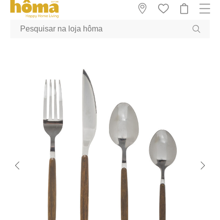
GTM-MFRK69Z true