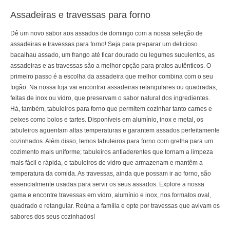
Assadeiras e travessas para forno
Dê um novo sabor aos assados de domingo com a nossa seleção de
assadeiras e travessas para forno! Seja para preparar um delicioso
bacalhau assado, um frango até ficar dourado ou legumes suculentos, as
assadeiras e as travessas são a melhor opção para pratos autênticos. O
primeiro passo é a escolha da assadeira que melhor combina com o seu
fogão. Na nossa loja vai encontrar assadeiras retangulares ou quadradas,
feitas de inox ou vidro, que preservam o sabor natural dos ingredientes.
Há, também, tabuleiros para forno que permitem cozinhar tanto carnes e
peixes como bolos e tartes. Disponíveis em alumínio, inox e metal, os
tabuleiros aguentam altas temperaturas e garantem assados perfeitamente
cozinhados. Além disso, temos tabuleiros para forno com grelha para um
cozimento mais uniforme; tabuleiros antiaderentes que tornam a limpeza
mais fácil e rápida, e tabuleiros de vidro que armazenam e mantêm a
temperatura da comida. As travessas, ainda que possam ir ao forno, são
essencialmente usadas para servir os seus assados. Explore a nossa
gama e encontre travessas em vidro, alumínio e inox, nos formatos oval,
quadrado e retangular. Reúna a família e opte por travessas que avivam os
sabores dos seus cozinhados!