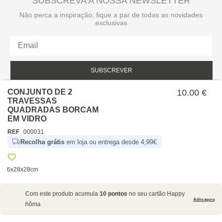
SUBSCREVA A NOSSA NEWSLETTER
Não perca a inspiração, fique a par de todas as novidades
exclusivas
SUBSCREVER
CONJUNTO DE 2
Li e aceito a política de privacidade da hôma.
10.00 €
Política de privacidade
TRAVESSAS
QUADRADAS BORCAM
EM VIDRO
REF
000031
Recolha grátis
em loja ou entrega desde 4,99€
6x28x28cm
SOBRE NÓS
Com este produto acumula
10 pontos
no seu cartão Happy
EMPRESA
Adira agora
hôma
RECRUTAMENTO
POLÍTICAS