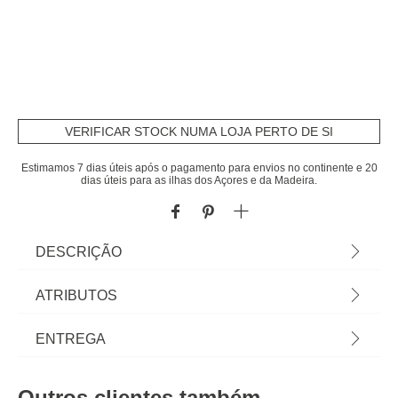
VERIFICAR STOCK NUMA LOJA PERTO DE SI
Estimamos 7 dias úteis após o pagamento para envios no continente e 20
dias úteis para as ilhas dos Açores e da Madeira.
DESCRIÇÃO
Conjunto de 2 travessas quadradas BORCAM em
ATRIBUTOS
vidro | Descubra tudo para o seu fogão e forno em
homa.pt. Panelas, frigideiras e caçarolas para
Material
vidro
ENTREGA
qualquer tipo de fogão. Encontre aqui os
acessórios de fogão e utensílios de forno para
Cor
transparente
Prazos de entrega:
todas as suas receitas!| Cor: Transparente |
Outros clientes também