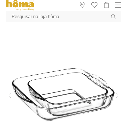
GTM-MFRK69Z true