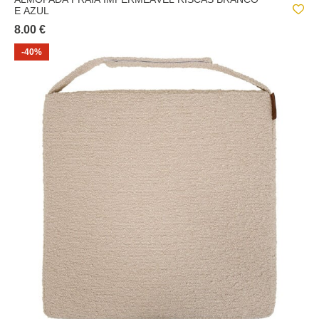
E AZUL
8.00 €
-40%