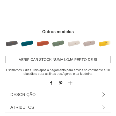
Outros modelos
VERIFICAR STOCK NUMA LOJA PERTO DE SI
Estimamos 7 dias úteis após o pagamento para envios no continente e 20
dias úteis para as ilhas dos Açores e da Madeira.
DESCRIÇÃO
Almofada para espreguiçadeira KORAI rosa forte
ATRIBUTOS
15x15x45cm | Tratamento que permite que a água