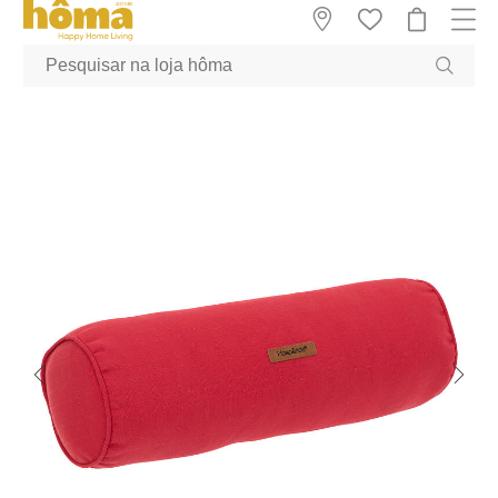
GTM-MFRK69Z true