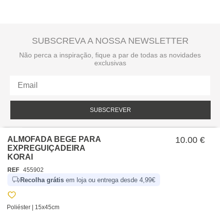
SUBSCREVA A NOSSA NEWSLETTER
Não perca a inspiração, fique a par de todas as novidades
exclusivas
SUBSCREVER
Li e aceito a política de privacidade da hôma.
Política de privacidade
ALMOFADA BEGE PARA
10.00 €
EXPREGUIÇADEIRA
KORAI
REF
455902
Recolha grátis
em loja ou entrega desde 4,99€
Poliéster | 15x45cm
SOBRE NÓS