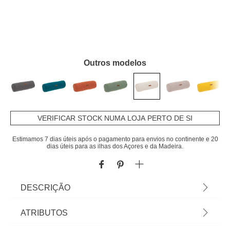
Outros modelos
VERIFICAR STOCK NUMA LOJA PERTO DE SI
Estimamos 7 dias úteis após o pagamento para envios no continente e 20
dias úteis para as ilhas dos Açores e da Madeira.
DESCRIÇÃO
Almofada Bege Para Expreguiçadeira Korai |
ATRIBUTOS
Poliéster | 15x45cm | 210 g/m² | Revestimento que