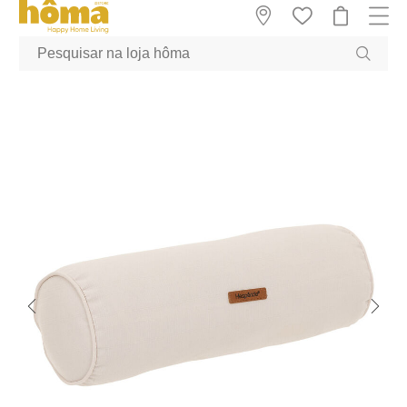
GTM-MFRK69Z true