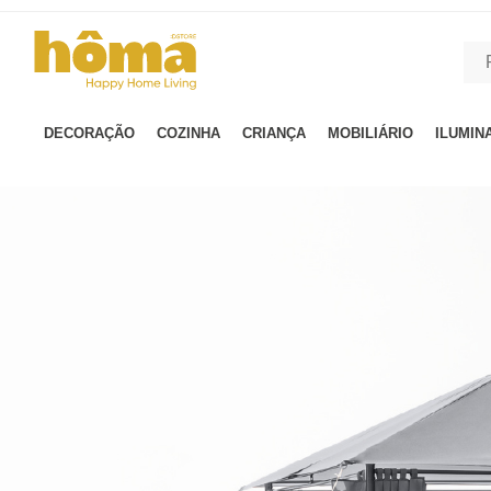
GTM-MFRK69Z true
DECORAÇÃO
COZINHA
CRIANÇA
MOBILIÁRIO
ILUMIN