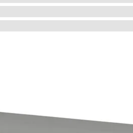
COMPLEMENTOS
ATMOSPHERA
HESPÉRIDE
BAMBU E SIMILARES;
INTEX
CERÂMICA/PORCELANA E SIMILARES;
OUTROS AROMAS
JARDINA
CERAS E SIMILARES;
MADEIRAS E SIMILARES;
METAIS E SIMILARES;
PLÁSTICOS E SIMILARES;
ROCHAS E SIMILARES;
TECIDOS E SIMILARES;
VIDROS E SIMILARES;