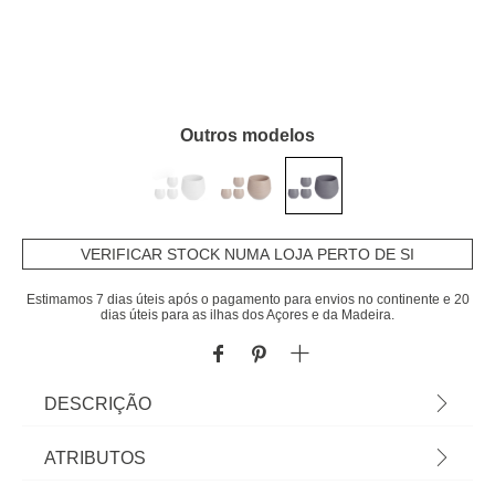
Outros modelos
VERIFICAR STOCK NUMA LOJA PERTO DE SI
Estimamos 7 dias úteis após o pagamento para envios no continente e 20
dias úteis para as ilhas dos Açores e da Madeira.
DESCRIÇÃO
Conjunto De 3 Vasos Cinza Com Reserva De
ATRIBUTOS
Água 11cm | Cor: Cinza | Dimensão: