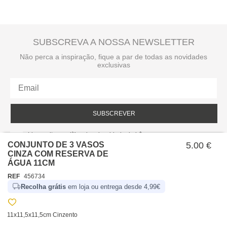
SUBSCREVA A NOSSA NEWSLETTER
Não perca a inspiração, fique a par de todas as novidades
exclusivas
SUBSCREVER
Li e aceito a política de privacidade da hôma.
Política de privacidade
CONJUNTO DE 3 VASOS
5.00 €
CINZA COM RESERVA DE
ÁGUA 11CM
REF
456734
Recolha grátis
em loja ou entrega desde 4,99€
11x11,5x11,5cm Cinzento
SOBRE NÓS