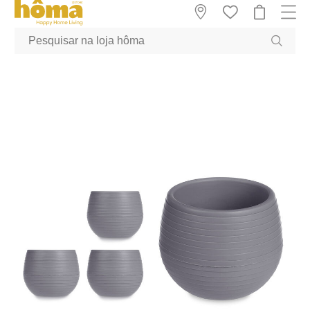
GTM-MFRK69Z true