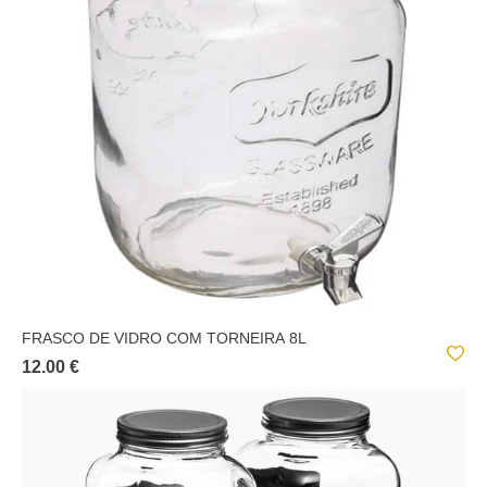
ROCHAS E SIMILARES;
LEGENDARY XMAS
VIDROS E SIMILARES;
LINE
MARC EN TERRE SAUVAGE
OCEANIA
OLME DESIGN
PETIT SALON
SUBLIMA
FRASCO DE VIDRO COM TORNEIRA 8L
12.00 €