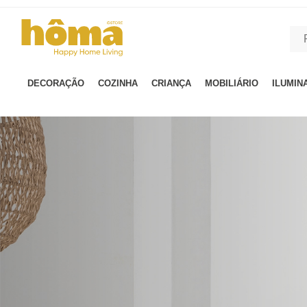
GTM-MFRK69Z true
DECORAÇÃO
COZINHA
CRIANÇA
MOBILIÁRIO
ILUMIN