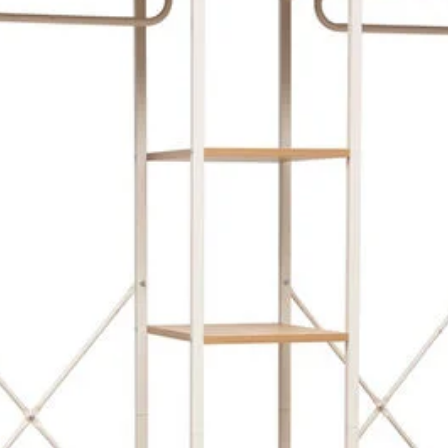
JANO
LINY
LISSA
MIX N'MODUL
MIX NAT
MIX N MODUL
MIX NŽMODUL
MIX TASSO
MODULY
NAT
NOKTRA
NOVIA
PIXEL