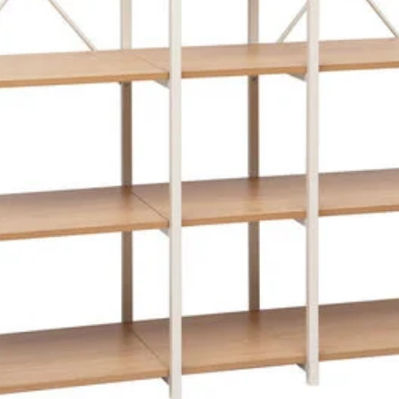
RITUALITY
ROTATIF
SELENA
SPACY
STORGAN
TISSA
TRESSY
VINTAGE