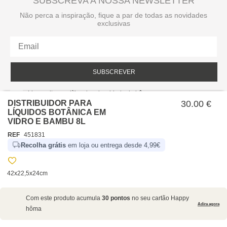
SUBSCREVA A NOSSA NEWSLETTER
Não perca a inspiração, fique a par de todas as novidades
exclusivas
SUBSCREVER
Li e aceito a política de privacidade da hôma.
Política de privacidade
DISTRIBUIDOR PARA
30.00 €
LÍQUIDOS BOTÂNICA EM
VIDRO E BAMBU 8L
REF
451831
Recolha grátis
em loja ou entrega desde 4,99€
42x22,5x24cm
SOBRE NÓS
Com este produto acumula
30 pontos
no seu cartão Happy
EMPRESA
Adira agora
hôma
RECRUTAMENTO
POLÍTICAS