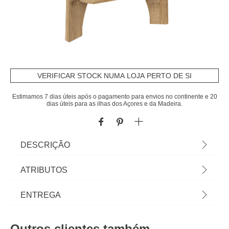
VERIFICAR STOCK NUMA LOJA PERTO DE SI
Estimamos 7 dias úteis após o pagamento para envios no continente e 20
dias úteis para as ilhas dos Açores e da Madeira.
DESCRIÇÃO
Distribuidor Para Líquidos Botânica Em Vidro E
ATRIBUTOS
Bambu 8l | 42x22,5x24cm | Pode ser utilizado na
máquina de lavar loiça | Sabia que a sua Cozinha
Material
vidro
ENTREGA
pode ser o lugar mais feliz do mundo? Conheça a
nossa gama de utensílios para uma cozinha cheia
Cor
transparente
Prazos de entrega:
de Happy Home Living. Cozinhar com os utensílios
Outros clientes também