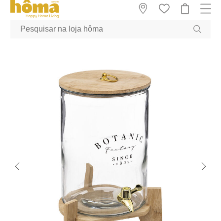
GTM-MFRK69Z true