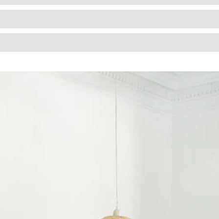
MONTESSORI
ATMOSPHERA
ATMOSPHERA4KIDS
DERIVADOS MADEIRA E SIMILARES;
MADEIRAS E SIMILARES;
KIDS
PAPEL E SIMILARES;
PLÁSTICOS E SIMILARES;
TECIDOS E SIMILARES;