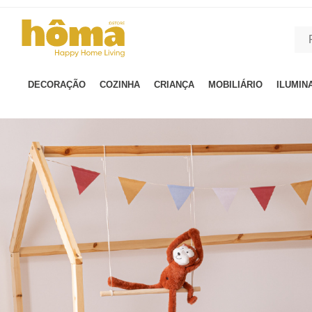
GTM-MFRK69Z true
DECORAÇÃO
COZINHA
CRIANÇA
MOBILIÁRIO
ILUMIN