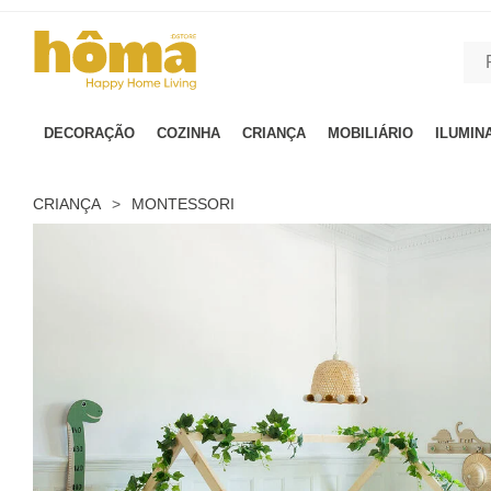
GTM-MFRK69Z true
DECORAÇÃO
COZINHA
CRIANÇA
MOBILIÁRIO
ILUMIN
CRIANÇA
>
MONTESSORI