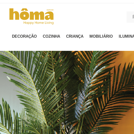
GTM-MFRK69Z true
DECORAÇÃO
COZINHA
CRIANÇA
MOBILIÁRIO
ILUMIN