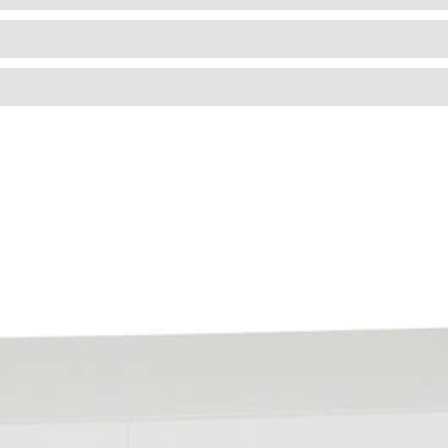
ESTILO ORIENTAL
5FIVE
ATMOSPHERA
BAMBU E SIMILARES;
CERÂMICA/PORCELANA E SIMILARES;
AUTOMNE
DERIVADOS MADEIRA E SIMILARES;
LITTLE COTTAGE
ESPUMAS E SIMILARES;
ORIENTAL
MADEIRAS E SIMILARES;
THE COLLECTOR
METAIS E SIMILARES;
PAPEL E SIMILARES;
PLÁSTICOS E SIMILARES;
ROCHAS E SIMILARES;
TECIDOS E SIMILARES;
VIDROS E SIMILARES;