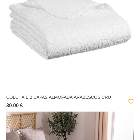
INUIT DREAMS
IRHIA
LITTLE COTTAGE
OLME DESIGN
RÚSTICO
SS20
STRIPES
THE COLLECTOR
COLCHA E 2 CAPAS ALMOFADA ARABESCOS CRU
YARN
30.00 €