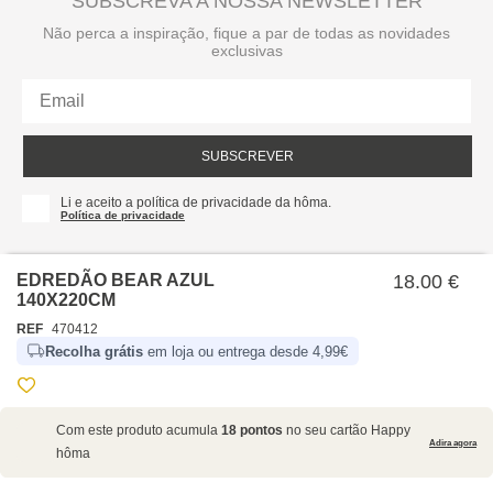
SUBSCREVA A NOSSA NEWSLETTER
Não perca a inspiração, fique a par de todas as novidades
exclusivas
SUBSCREVER
Li e aceito a política de privacidade da hôma.
Política de privacidade
EDREDÃO BEAR AZUL
18.00 €
140X220CM
REF
470412
Recolha grátis
em loja ou entrega desde 4,99€
SOBRE NÓS
Com este produto acumula
18 pontos
no seu cartão Happy
EMPRESA
Adira agora
hôma
RECRUTAMENTO
POLÍTICAS