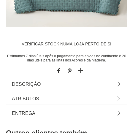
VERIFICAR STOCK NUMA LOJA PERTO DE SI
Estimamos 7 dias úteis após o pagamento para envios no continente e 20
dias úteis para as ilhas dos Açores e da Madeira.
DESCRIÇÃO
Edredão BEAR azul 140x220cm | Encontre aqui
ATRIBUTOS
tudo para um sono tranquilo! Conheça a nossa
coleção têxtil lar com propostas de roupa de cama
Material
microfibra
ENTREGA
muito confortáveis: edredons, capas, colchas,
lençóis, almofadas para dormir... | Cor: Azul |
Cor
azul
Prazos de entrega:
Dimensão: 140x220cm | Material: Microfibra E
Outros clientes também