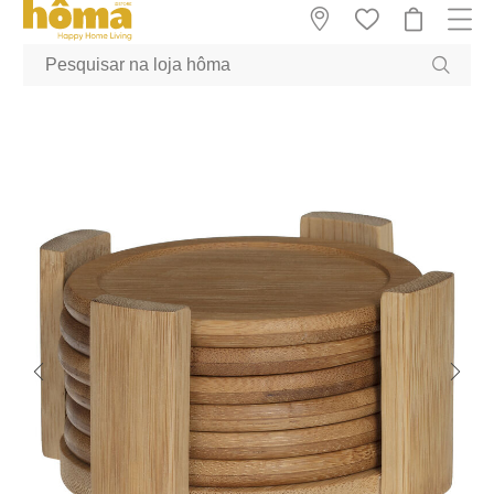
GTM-MFRK69Z true