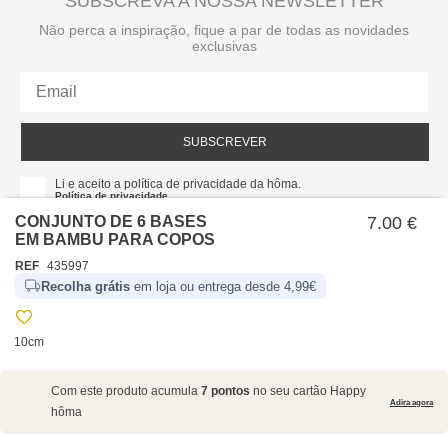
SUBSCREVA A NOSSA NEWSLETTER
Não perca a inspiração, fique a par de todas as novidades
exclusivas
SUBSCREVER
Li e aceito a política de privacidade da hôma.
Política de privacidade
CONJUNTO DE 6 BASES
7.00 €
EM BAMBU PARA COPOS
REF
435997
Recolha grátis
em loja ou entrega desde 4,99€
10cm
SOBRE NÓS
Com este produto acumula
7 pontos
no seu cartão Happy
EMPRESA
Adira agora
hôma
RECRUTAMENTO
POLÍTICAS