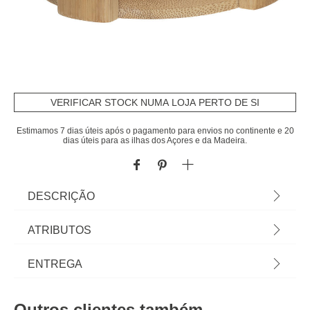
VERIFICAR STOCK NUMA LOJA PERTO DE SI
Estimamos 7 dias úteis após o pagamento para envios no continente e 20
dias úteis para as ilhas dos Açores e da Madeira.
DESCRIÇÃO
Conjunto De 6 Bases Em Bambu Para Copos |
ATRIBUTOS
10cm | Com Suporte Bambu | Tudo o que a sua
Mesa precisa está em homa.pt Conheça a nossa
Material
bambu
ENTREGA
coleção de louças, copos, talheres, bases,
suportes, peças para servir... servir com Happy
Peso do Produto
0,39
Prazos de entrega:
Home Living, e tudo vai saber muito melhor! | Cor:
Outros clientes também