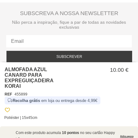
SUBSCREVA A NOSSA NEWSLETTER
Não perca a inspiração, fique a par de todas as novidades
exclusivas
SUBSCREVER
ALMOFADA AZUL
10.00 €
Li e aceito a política de privacidade da hôma.
Política de privacidade
CANARD PARA
EXPREGUIÇADEIRA
KORAI
REF
455899
Recolha grátis
em loja ou entrega desde 4,99€
Poliéster | 15x45cm
SOBRE NÓS
Com este produto acumula
10 pontos
no seu cartão Happy
EMPRESA
Adira agora