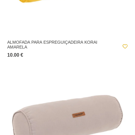
loja selecionada.
Entrega ao domicílio:
A
entrega ao domicílio
tem um custo para o utilizador. Este valor é
apresentado no checkout e é calculado de acordo com o peso total da
encomenda e local de destino.
ALMOFADA PARA ESPREGUIÇADEIRA KORAI
AMARELA
10.00 €