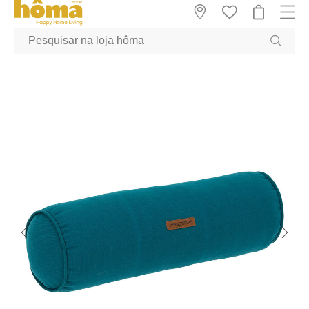
GTM-MFRK69Z true