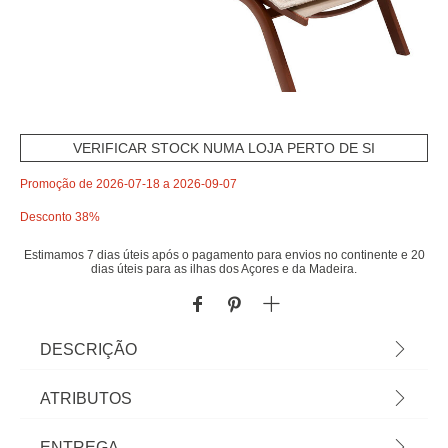
VERIFICAR STOCK NUMA LOJA PERTO DE SI
Promoção de 2026-07-18 a 2026-09-07
Desconto 38%
Estimamos 7 dias úteis após o pagamento para envios no continente e 20
dias úteis para as ilhas dos Açores e da Madeira.
DESCRIÇÃO
Coxim para espreguiçadeira SOLFIA blé | Poliéster
ATRIBUTOS
| 190x60cm | Tratamento que permite que a água
deslize sem penetrar no material. Fronha
Material
poliéster
ENTREGA