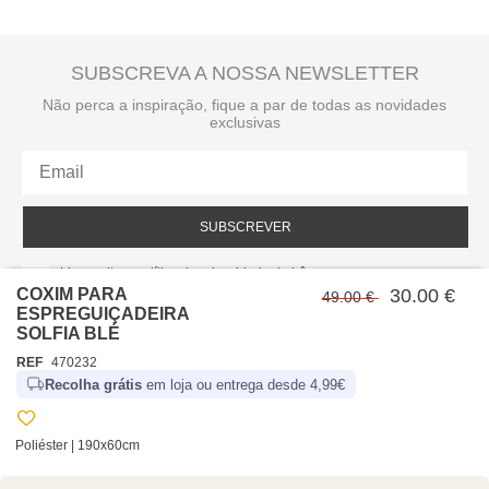
SUBSCREVA A NOSSA NEWSLETTER
Não perca a inspiração, fique a par de todas as novidades
exclusivas
SUBSCREVER
Li e aceito a política de privacidade da hôma.
Política de privacidade
COXIM PARA
30.00 €
49.00 €
ESPREGUIÇADEIRA
SOLFIA BLÉ
REF
470232
Recolha grátis
em loja ou entrega desde 4,99€
Poliéster | 190x60cm
SOBRE NÓS