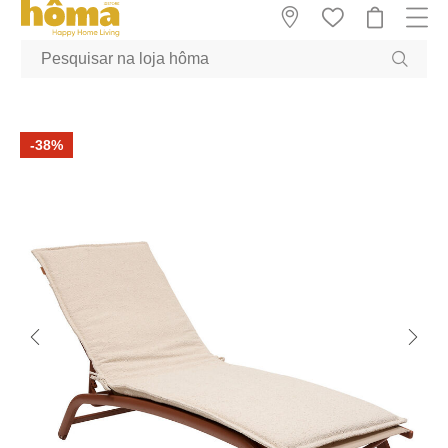
GTM-MFRK69Z true
-38%