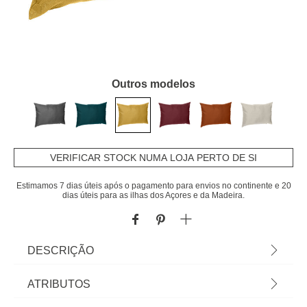
Outros modelos
VERIFICAR STOCK NUMA LOJA PERTO DE SI
Estimamos 7 dias úteis após o pagamento para envios no continente e 20
dias úteis para as ilhas dos Açores e da Madeira.
DESCRIÇÃO
Almofada De Exterior Korai Mostarda | Poliéster |
ATRIBUTOS
30x50cm | 210 g/m² | Revestimento que permite