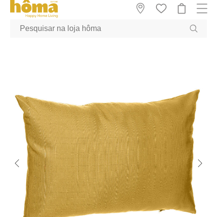
GTM-MFRK69Z true