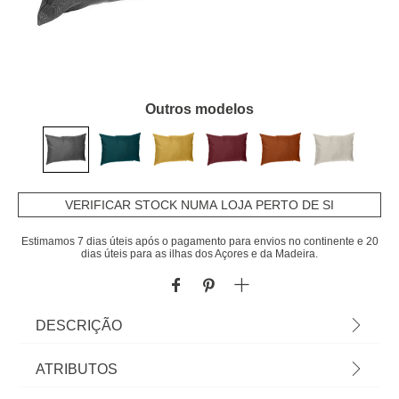
Outros modelos
VERIFICAR STOCK NUMA LOJA PERTO DE SI
Estimamos 7 dias úteis após o pagamento para envios no continente e 20
dias úteis para as ilhas dos Açores e da Madeira.
DESCRIÇÃO
Almofada De Exterior Korai Cinza Ardósia |
ATRIBUTOS
Poliéster | 30x50cm | 210 g/m² | Revestimento que