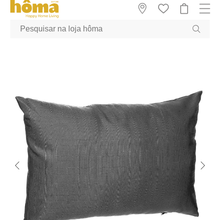
GTM-MFRK69Z true