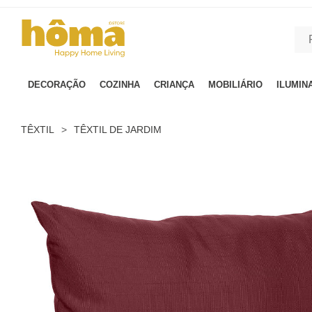
GTM-MFRK69Z true
DECORAÇÃO
COZINHA
CRIANÇA
MOBILIÁRIO
ILUMIN
TÊXTIL
>
TÊXTIL DE JARDIM