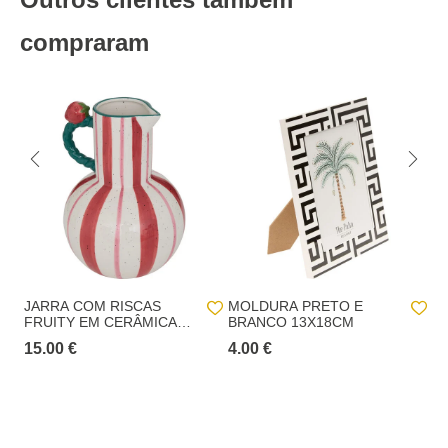
Altura
30,0 cm
Entregas em Portugal continental:
até 7 dias úteis após o pagamento da
encomenda.
compraram
Comprimento
13,0 cm
Entregas na Madeira e nos Açores
: até 20 dias
Largura
13,0 cm
úteis após o pagamento da encomenda.
Recolha numa loja física hôma:
Recolha em loja 24h (GRATUITO):
No checkout, iremos apresentar as lojas
hôma com stock disponível para levantar a sua encomenda num prazo
máximo de 24horas.
Recolha em loja (GRATUITO):
o cliente pode
escolher de entre uma lista de lojas hôma aquela
onde pretende proceder ao levantamento da
encomenda.
JARRA COM RISCAS
MOLDURA PRETO E
V
FRUITY EM CERÂMICA
BRANCO 13X18CM
Â
25CM
Prazo p/ levantamento da encomenda
: 15 dias
15.00 €
4.00 €
20
contados da data da notificação de disponível na
loja selecionada.
Entrega ao domicílio: