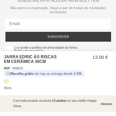
SUBSCREVA A NOSSA NEWSLETTER
Não perca a inspiração, fique a par de todas as novidades
exclusivas
SUBSCREVER
Li e aceito a política de privacidade da hôma.
Política de privacidade
JARRA EDRIC ÀS RISCAS
13.00 €
EM CERÂMICA 30CM
REF
459023
Recolha grátis
em loja ou entrega desde 4,99€
30cm
SOBRE NÓS
Com este produto acumula
13 pontos
no seu cartão Happy
EMPRESA
Adira agora
hôma
RECRUTAMENTO
POLÍTICAS