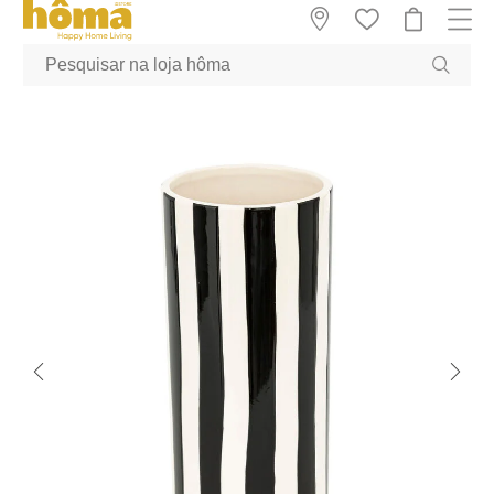
GTM-MFRK69Z true