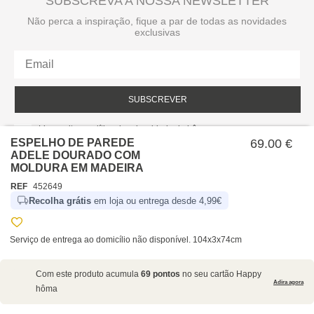
SUBSCREVA A NOSSA NEWSLETTER
Não perca a inspiração, fique a par de todas as novidades
exclusivas
SUBSCREVER
Li e aceito a política de privacidade da hôma.
Política de privacidade
ESPELHO DE PAREDE
69.00 €
ADELE DOURADO COM
MOLDURA EM MADEIRA
REF
452649
Recolha grátis
em loja ou entrega desde 4,99€
Serviço de entrega ao domicílio não disponível. 104x3x74cm
SOBRE NÓS
Com este produto acumula
69 pontos
no seu cartão Happy
EMPRESA
Adira agora
hôma
RECRUTAMENTO
POLÍTICAS