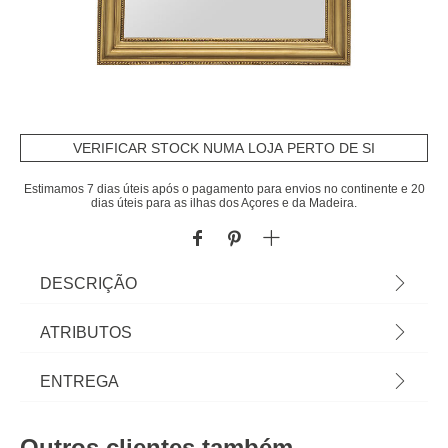
VERIFICAR STOCK NUMA LOJA PERTO DE SI
Estimamos 7 dias úteis após o pagamento para envios no continente e 20
dias úteis para as ilhas dos Açores e da Madeira.
DESCRIÇÃO
Artigo disponível apenas para levantamento em
ATRIBUTOS
loja ou click & collect express. Espelho De Parede
Adele Dourado Com Moldura Em Madeira |
Material
madeira paulownia
ENTREGA
104x3x74cm | Conheça este e outros espelhos
decorativos hôma para a sua casa. | Cor: Dourado,
Cor
dourado
Prazos de entrega:
Transparente | Dimensão: 104x3x74cm | Material:
Outros clientes também