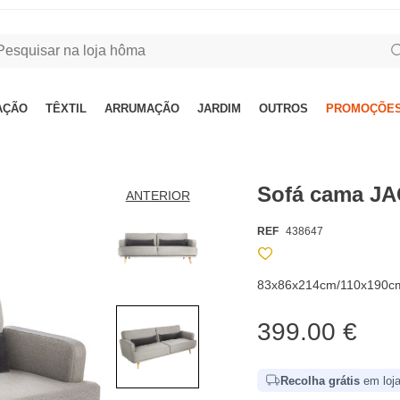
AÇÃO
TÊXTIL
ARRUMAÇÃO
JARDIM
OUTROS
PROMOÇÕES
Sofá cama JAC
ANTERIOR
REF
438647
83x86x214cm/110x190cm
399.00 €
Recolha grátis
em loja