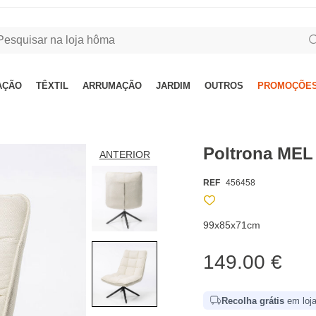
AÇÃO
TÊXTIL
ARRUMAÇÃO
JARDIM
OUTROS
PROMOÇÕES
Poltrona MEL 
ANTERIOR
REF
456458
99x85x71cm
149.00 €
Recolha grátis
em loja