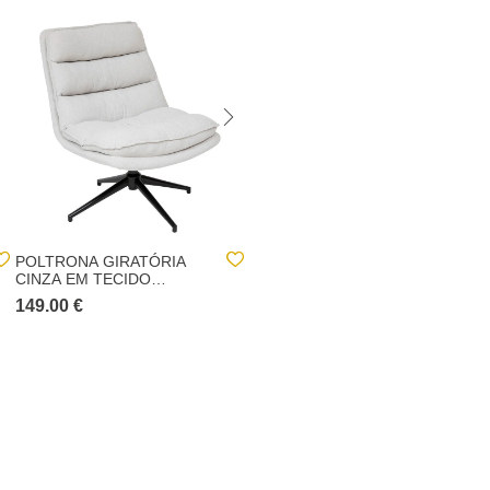
POLTRONA GIRATÓRIA
POLTRONA GIRATÓRIA
CINZA EM TECIDO
HARPER LARANJA
74,5X64X87CM
74,5X64X87CM
149.00 €
149.00 €