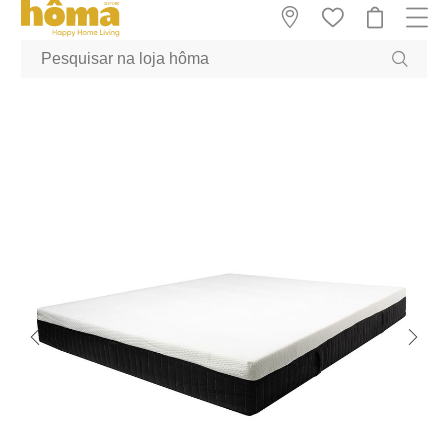
GTM-MFRK69Z true