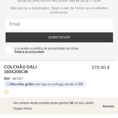
SUBSCREVA A NOSSA NEWSLETTER
Não perca a inspiração, fique a par de todas as novidades
exclusivas
SUBSCREVER
Li e aceito a política de privacidade da hôma.
Política de privacidade
COLCHÃO DALI
379.00 €
160X200CM
REF
467027
Recolha grátis
em loja ou entrega desde 4,99€
SOBRE NÓS
Na compra deste produto pode ganhar
5€
no seu cartão
EMPRESA
Adira agora
Happy hôma
RECRUTAMENTO
POLÍTICAS