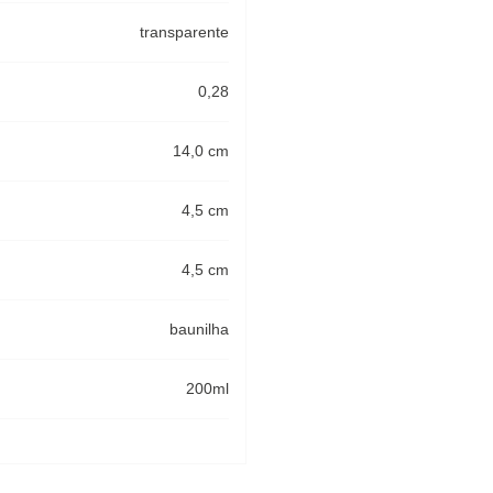
transparente
0,28
14,0 cm
4,5 cm
4,5 cm
baunilha
200ml