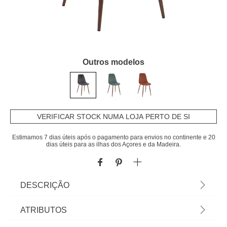
Outros modelos
VERIFICAR STOCK NUMA LOJA PERTO DE SI
Estimamos 7 dias úteis após o pagamento para envios no continente e 20
dias úteis para as ilhas dos Açores e da Madeira.
DESCRIÇÃO
Cadeira ROKA em veludo cinza ardósia com
ATRIBUTOS
pernas castanhas | 87x51x45cm | Conheça as