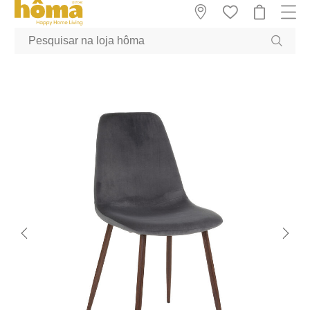
GTM-MFRK69Z true