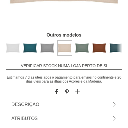
Outros modelos
VERIFICAR STOCK NUMA LOJA PERTO DE SI
Estimamos 7 dias úteis após o pagamento para envios no continente e 20
dias úteis para as ilhas dos Açores e da Madeira.
DESCRIÇÃO
Capa Bege Para Almofada 50x70cm | Encontre
ATRIBUTOS
aqui tudo para um sono tranquilo! Conheça a