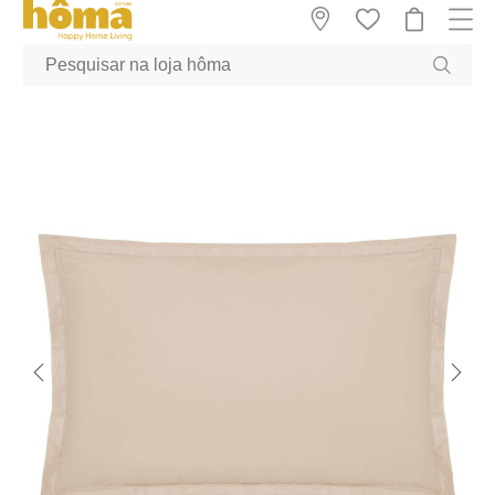
GTM-MFRK69Z true