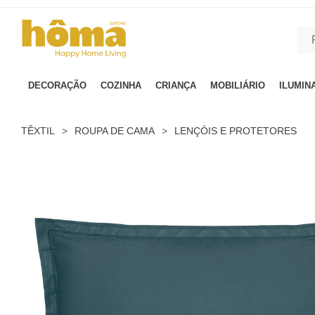
GTM-MFRK69Z true
DECORAÇÃO
COZINHA
CRIANÇA
MOBILIÁRIO
ILUMIN
TÊXTIL
>
ROUPA DE CAMA
>
LENÇÓIS E PROTETORES