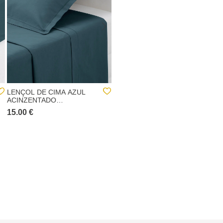
LENÇOL DE CIMA AZUL
EDREDÃO FUNDO DE
ACINZENTADO
CAMA AZUL VELUDO
180X290CM
80X180CM
15.00 €
15.00 €