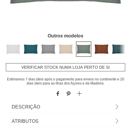
Outros modelos
VERIFICAR STOCK NUMA LOJA PERTO DE SI
Estimamos 7 dias úteis após o pagamento para envios no continente e 20
dias úteis para as ilhas dos Açores e da Madeira.
DESCRIÇÃO
Capa Para Almofada Verde 50x70cm | Encontre
ATRIBUTOS
aqui tudo para um sono tranquilo! Conheça a