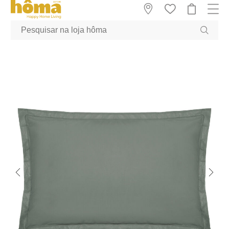
GTM-MFRK69Z true