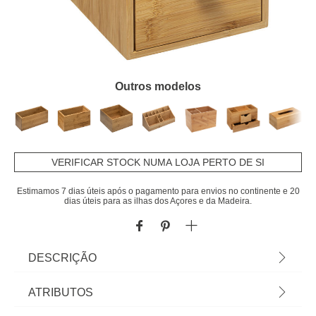
Outros modelos
VERIFICAR STOCK NUMA LOJA PERTO DE SI
Estimamos 7 dias úteis após o pagamento para envios no continente e 20
dias úteis para as ilhas dos Açores e da Madeira.
DESCRIÇÃO
Organizador WC Em Bambu Com 3 Gavetas |
ATRIBUTOS
21x20x15cm | 100% bambu 2 gavetas com aba