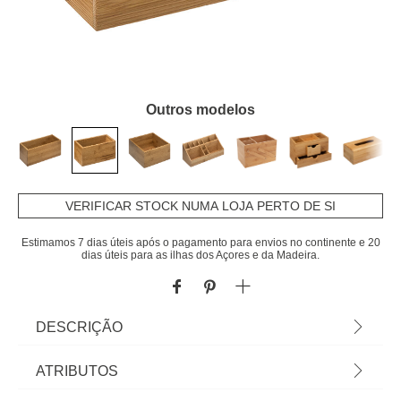
Outros modelos
VERIFICAR STOCK NUMA LOJA PERTO DE SI
Estimamos 7 dias úteis após o pagamento para envios no continente e 20
dias úteis para as ilhas dos Açores e da Madeira.
DESCRIÇÃO
Suporte organizador rectângular em bambu para
ATRIBUTOS
wc. Dimensão: 9,5x18x9cm. Limitado ao stock