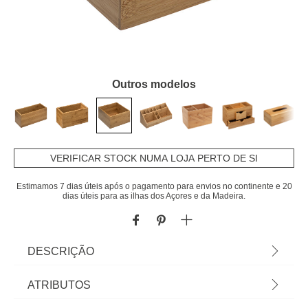
Outros modelos
VERIFICAR STOCK NUMA LOJA PERTO DE SI
Estimamos 7 dias úteis após o pagamento para envios no continente e 20
dias úteis para as ilhas dos Açores e da Madeira.
DESCRIÇÃO
Suporte organizador quadrado em bambu para wc.
ATRIBUTOS
Dimensão: 9,5x18x18cm. Limitado ao stock