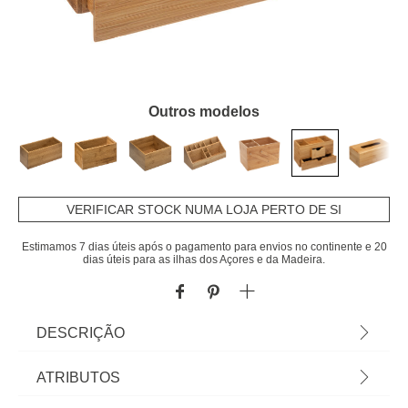
Outros modelos
VERIFICAR STOCK NUMA LOJA PERTO DE SI
Estimamos 7 dias úteis após o pagamento para envios no continente e 20
dias úteis para as ilhas dos Açores e da Madeira.
DESCRIÇÃO
Organizador WC Em Bambu Com 2 Gavetas |
ATRIBUTOS
14,5x12x24cm | Os acessórios de casa de banho