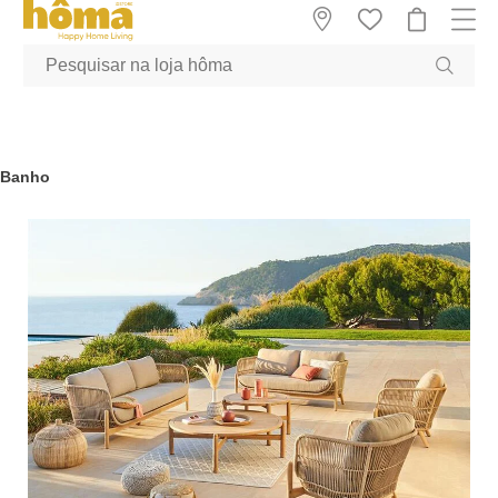
GTM-MFRK69Z true
Banho