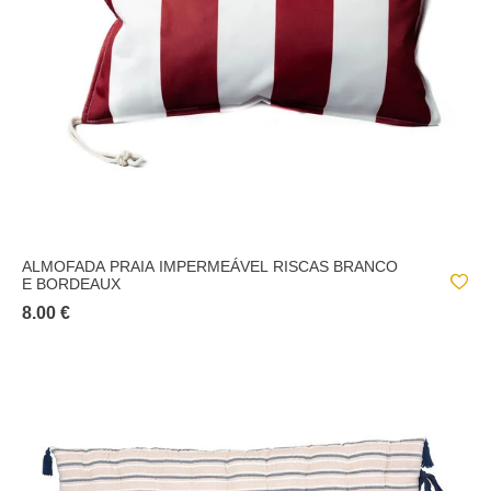
GROOVE
JOSEPHA
MAOTA
MEKONG
OCEANIA
OMBRAGE
ALMOFADA PRAIA IMPERMEÁVEL RISCAS BRANCO
POOLSIDE
E BORDEAUX
RILAX
8.00 €
THE PALM RESORT